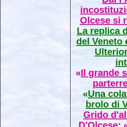
incostituz
Olcese si 
La replica 
del Veneto 
Ulterio
in
«
Il grande 
parterr
«
Una cola
brolo di 
Grido d'al
D'Olcese: «