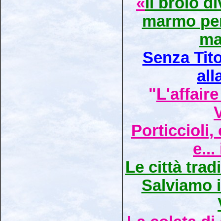
«
Il brolo d
marmo per 
ma
Senza Tito
all
"
L'affaire
Porticcioli,
e...
Le città tradi
Salviamo il