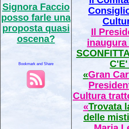
il Comita
Signora Faccio
Consigli
posso farle una
Cultur
proposta quasi
Il Presi
oscena?
inaugura 
SCONFITTA
C'E
«
Gran Car
Preside
Cultura trat
«
Trovata l
delle mist
Maria Le