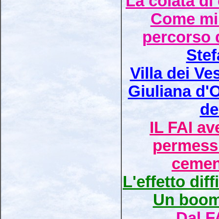
La colata di
Come mi
percorso 
Ste
Villa dei Ve
Giuliana d'O
de
IL FAI av
permessi
cemen
L'effetto di
Un boome
Dal F