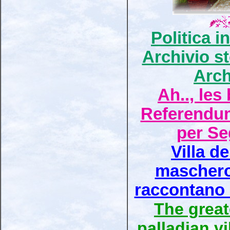
Politica in
Archivio st
Arch
Ah.., les
Referendum
per Se
Villa d
maschero
raccontano s
The greate
palladian vi