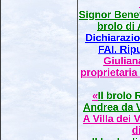
Signor Benet
brolo di
Dichiarazi
FAI. Rip
Giulian
proprietaria 
«
Il brolo
Andrea da V
A Villa dei
d