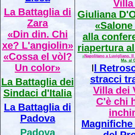
Vill
La Battaglia di
Giuliana D'O
Zara
«Salone 
«Din din. Chi
alla confer
xe? L'angiolin»
riapertura al
«Cossa el vòl?
«
Napolitano a Luvigliano. Il 
Ma, al 
Un color»
I
l Retros
stracci tr
La Battaglia dei
Villa dei
Sindaci d'Italia
C'è chi 
La Battaglia di
inchi
Padova
Magnifiche t
Padova