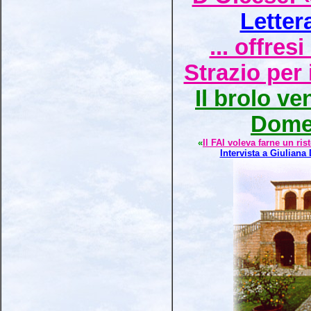
Letter
... offres
Strazio per 
Il brolo ve
Dome
«
Il FAI voleva farne un ri
Intervista a Giuliana