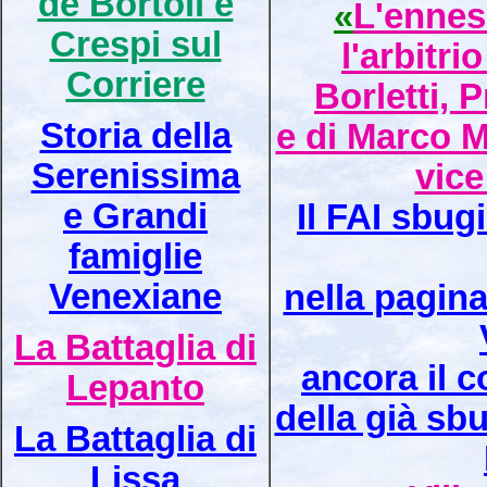
de Bortoli e
«
L'ennes
Crespi sul
l'arbitrio
Corriere
Borletti, 
Storia della
e di Marco 
Serenissima
vice
e Grandi
Il FAI sbug
famiglie
Venexiane
nella pagina
La Battaglia di
ancora il 
Lepanto
della già sb
La Battaglia di
Lissa