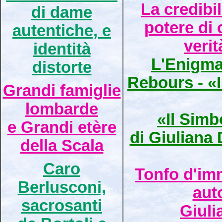
La credibili
di dame
potere di 
autentiche, e
verit
identità
L'Enigma
distorte
Rebours - «I
Grandi famiglie
lombarde
«Il Simb
e Grandi etère
di Giuliana
della Scala
Caro
Tonfo d'imm
Berlusconi,
aut
sacrosanti
Giuli