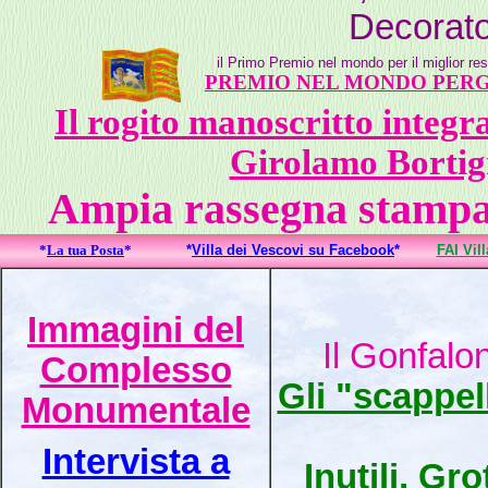
Decorato
il Primo Premio nel mondo per il miglior res
PREMIO NEL MONDO PERG
Il rogito manoscritto integr
Girolamo Bortig
Ampia rassegna stampa a
*
La tua Posta
*
*
Villa dei Vescovi su Facebook
*
FAI Vil
Immagini del
Il Gonfalo
Complesso
Gli "scappell
Monumentale
Intervista a
Inutili, Gr