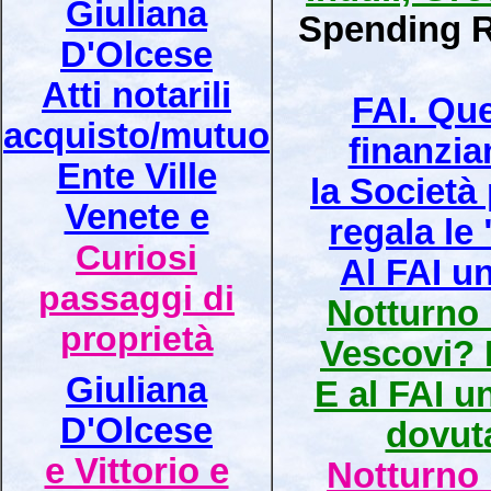
Giuliana
Spending 
D'Olcese
Atti notarili
FAI. Que
acquisto/mutuo
finanzi
Ente Ville
la Società
Venete e
regala le
Curiosi
Al FAI un
passaggi di
Notturno i
proprietà
Vescovi? 
Giuliana
E al FAI u
D'Olcese
dovut
e Vittorio e
Notturno i