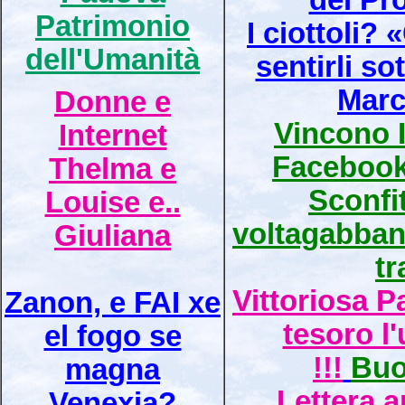
del Pr
Patrimonio
I ciottoli? 
dell'Umanità
sentirli sot
Marc
Donne e
Vincono I
Internet
Facebook,
Thelma e
Sconfit
Louise e..
voltagabban
Giuliana
tr
Vittoriosa P
Zanon, e FAI xe
tesoro l
el fogo se
!!!
Buo
magna
Lettera a
Venexia?