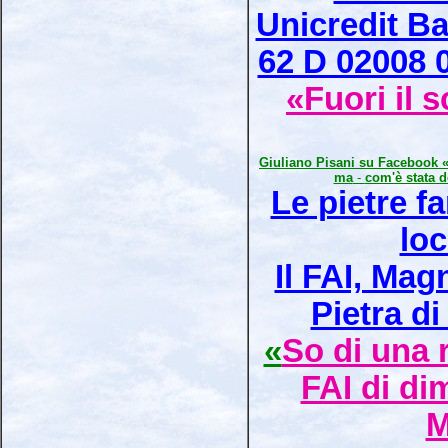
Unicredit Ba
62 D 02008 
«Fuori il 
Giuliano Pisani su Facebook «I
ma
-
com'è stata d
Le pietre f
loc
Il FAI, Mag
Pietra d
«
So di una r
FAI di di
M