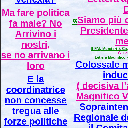
Ma fare politica
«
Siamo più c
fa male? No
Presidente
Arrivino i
me
nostri,
Il FAI, Muratori & Co,
se no arrivano i
Giuli
Lettera Magnifico
Colossale mi
loro
induc
E la
( decisiva 
coordinatrice
Magnifico V
non concesse
Soprainten
tregua alle
Regionale de
forze politiche