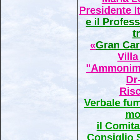
Presidente I
e il Profess
t
«
Gran Car
Vill
"Ammonimen
Dr
Ris
Verbale fum
mo
il Comita
Consiglio 