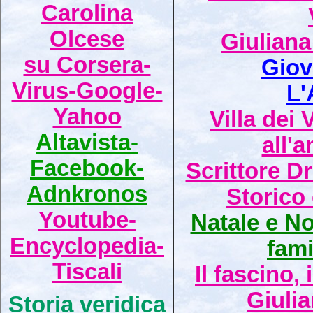
Carolina
Olcese
Giuliana
su Corsera-
Giov
Virus-Google-
L'
Yahoo
Villa dei
Altavista-
all'
Facebook-
Scrittore D
Adnkronos
Storico 
Youtube-
Natale e Not
Encyclopedia-
fami
Tiscali
Il fascino,
Giuli
Storia veridica