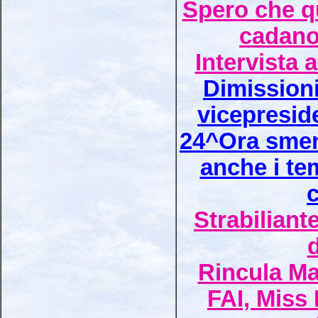
Spero che q
cadano
Intervista 
Dimission
vicepresid
24^Ora smen
anche i te
Strabiliante
Rincula Ma
FAI, Miss 