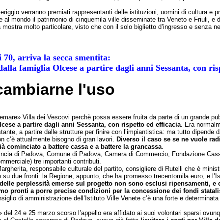
eriggio verranno premiati rappresentanti delle istituzioni, uomini di cultura e 
ere al mondo il patrimonio di cinquemila ville disseminate tra Veneto e Friuli, e 
mostra molto particolare, visto che con il solo biglietto d’ingresso e senza nes
i 70, arriva la secca smentita:
dalla famiglia Olcese a partire dagli anni Sessanta, con ris
 cambiarne l'uso
stemare» Villa dei Vescovi perchè possa essere fruita da parte di un grande pub
Olcese a partire dagli anni Sessanta, con rispetto ed efficacia
. Era normalme
nte, a partire dalle strutture per finire con l’impiantistica: ma tutto dipende 
non c’è attualmente bisogno di gran lavori.
Diverso il caso se se ne vuole radi
ià cominciato a battere cassa e a battere la grancassa
.
 Provincia di Padova, Comune di Padova, Camera di Commercio, Fondazione Ca
merciale) tre importanti contributi.
gherita, responsabile culturale del partito, consigliere di Rutelli che è ministr
su due fronti: la Regione, appunto, che ha promesso trecentomila euro, e l’Ist
 delle perplessità emerse sul progetto non sono esclusi ripensamenti, e
o pronti a porre precise condizioni per la concessione dei fondi statali
onsiglio di amministrazione dell’Istituto Ville Venete c’è una forte e determinat
del 24 e 25 marzo scorso l’appello era affidato ai suoi volontari sparsi ovunque