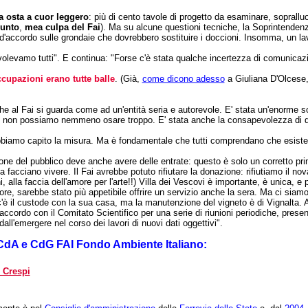
a osta a cuor leggero
: più di cento tavole di progetto da esaminare, sopralluog
punto
,
mea culpa del Fai
). Ma su alcune questioni tecniche, la Soprintendenz
d'accordo sulle grondaie che dovrebbero sostituire i doccioni. Insomma, un lav
 volevamo tutti". E continua: "Forse c'è stata qualche incertezza di comunicaz
ccupazioni erano tutte balle
. (Già,
come dicono adesso
a Giuliana D'Olcese
 è che al Fai si guarda come ad un'entità seria e autorevole. E' stata un'enorme
 e non possiamo nemmeno osare troppo. E' stata anche la consapevolezza di que
 abbiamo capito la misura. Ma è fondamentale che tutti comprendano che esist
ne del pubblico deve anche avere delle entrate: questo è solo un corretto prin
a facciano vivere. Il Fai avrebbe potuto rifiutare la donazione: rifiutiamo il n
 alla faccia dell'amore per l'arte!!) Villa dei Vescovi è importante, è unica, e 
store, sarebbe stato più appetibile offrire un servizio anche la sera. Ma ci siamo
i c'è il custode con la sua casa, ma la manutenzione del vigneto è di Vignalta
d'accordo con il Comitato Scientifico per una serie di riunioni periodiche, pr
ll'emergere nel corso dei lavori di nuovi dati oggettivi".
 CdA e CdG FAI Fondo Ambiente Italiano:
 Crespi