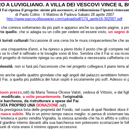
O A LUVIGLIANO. A VILLA DEI VESCOVI VINCE IL
Il Fai ripensa il progetto: niente più ascensore, si ridimensiona l'ipotesi ristorant
di Paolo Coltro - Il Mattino di Padova Sabato 28 aprile 2007
http://www.parcocollieuganei.com/upload/pdf/174_aprile16-302007.pdf
me che correva sotterraneo da più parti e apparso anche su queste pagine, a pro
io quello
, che si adagia su un colle per vedere ed essere visto,
un segno de
i turisti culturali
l'occasione di una cena tra le mura cinquecentesche che ave
 cinquantina d'anni, e ha ripreso a pieno titolo il posto che gli compete nella 
e lo chef è raffinato e le tovaglie sono di lino. Sembra che il Fai si sia ricord
 il progetto di ristorante ripiega su una più modesta e necessaria caffetteria co
lessità
: non si farà più l'ascensore che nel progetto collegava il piano terra 
ono anche quelle quattro grondaie che agli angoli del palazzo avrebbero forteme
l Fai, a quella più pubblica dei futuri ospiti è sicuramente più soft. Adesso si
 buon prezzo
,
ndr
) da Maria Teresa Olcese Valoti, vedova di Vittorio, e dal fig
 modificato
,
a volte pesantemente
,
l
'
originalità
.
e barchesse, da ristrutturare a spese del Fai
.
ATA PROPRIO UNA
DONAZIONE
ndr
).
lla prestigiosa lista delle proprietà del Fondo, nel cuore di quel Nordest dove i
e nasce subito
. Ma in un primo tempo nasce meglio: si pensa di sistemare tav
enoteca e punto vendita Vignalta, la stessa azienda che ha in affitto e coltiva m
giardino interno davanti alla sua barchessa non potessero scorrazzare le folle 
 punti di vista erano il minimo oppure eccessive.