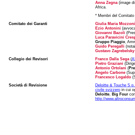
Anna Zegna
(image di
Africa.
* Membri del Comitato
Comitato dei Garanti
Giulia Maria Mozzoni
Ezio Antonini
(avvoca
Giovanni Bazoli
(Pres
Luca Paravicini Cres
Gruppo Piaggio
, Amm
Guido Peregalli
(notai
Gustavo Zagrebelsky
Collegio dei Revisori
Franco Dalla Sega
(
A
Pietro Graziani
(Dirig
Antonio Ortolani
(
Pre
Angelo Carbone
(Supp
Francesco Logaldo
(S
Società di Revisione
Deloitte & Touche S.p.
civile svizzero
in cui o
Deloitte
,
Big Four
co
http://www.altroconsum