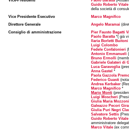
Vice-Presidenti
Paolo Baratta
(Attual
Guido Roberto Vitale
della società di consu
Vice Presidente Esecutivo
Marco Magnifico
Direttore Generale
Angelo Maramai
(dire
Consiglio di amministrazione
Pier Fausto Bagatti V
Paolo Baratta
*( già v
Ilaria Borletti Buitoni
Luigi Colombo
Fedele Confalonieri
(
Antonio Emmanueli
(
Bruno Ermolli
(membr
Gabriele Galateri di 
Luca Garavoglia
(pres
Anna Gastel
*
Paola Gazzola Premo
Federico Guasti
(nota
Andrea Kerbaker
(Res
Marco Magnifico
*
Mario Monti
(presiden
Luigi Moscheri
(Presi
Giulia Maria Mozzoni
Galeazzo Pecori Gira
Giulia Puri Negri Cla
Salvatore Settis
(Presi
Guido Roberto Vitale
amministratore delega
Marco Vitale
(ex comm