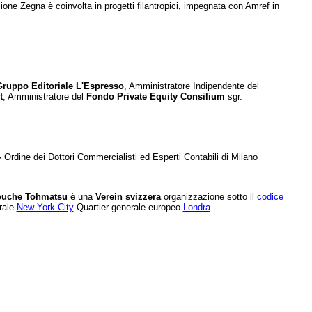
one Zegna è coinvolta in progetti filantropici, impegnata con Amref in
Gruppo Editoriale L'Espresso
, Amministratore Indipendente del
t
, Amministratore del
Fondo Private Equity Consilium
sgr.
-
Ordine dei Dottori Commercialisti ed Esperti Contabili di Milano
Touche Tohmatsu
è una
Verein svizzera
organizzazione sotto il
codice
erale
New York City
Quartier generale europeo
Londra