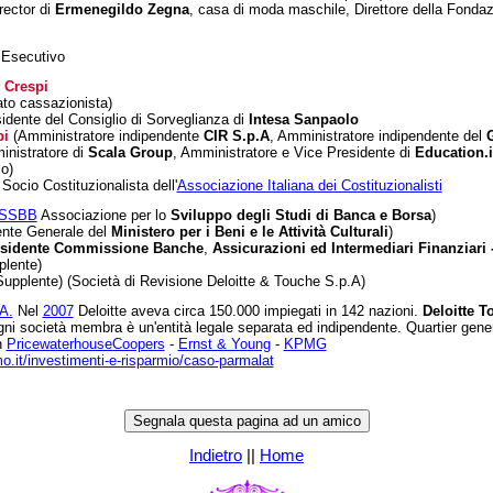
rector di
Ermenegildo Zegna
, casa di moda maschile, Direttore della Fondazi
 Esecutivo
 Crespi
to cassazionista)
idente del Consiglio di Sorveglianza di
Intesa Sanpaolo
pi
(Amministratore indipendente
CIR S.p.A
, Amministratore indipendente del
inistratore di
Scala Group
, Amministratore e Vice Presidente di
Education.i
o)
Socio Costituzionalista dell'
Associazione Italiana dei Costituzionalisti
SSBB
Associazione per lo
Sviluppo degli Studi di Banca e Borsa
)
ente Generale del
Ministero per i Beni e le Attività Culturali
)
sidente Commissione Banche
,
Assicurazioni ed Intermediari Finanziari 
lente)
upplente) (Società di Revisione Deloitte & Touche S.p.A)
A.
Nel
2007
Deloitte aveva circa 150.000 impiegati in 142 nazioni.
Deloitte 
gni società membra è un'entità legale separata ed indipendente. Quartier gen
n
PricewaterhouseCoopers
-
Ernst & Young
-
KPMG
o.it/investimenti-e-risparmio/caso-parmalat
Indietro
||
Home