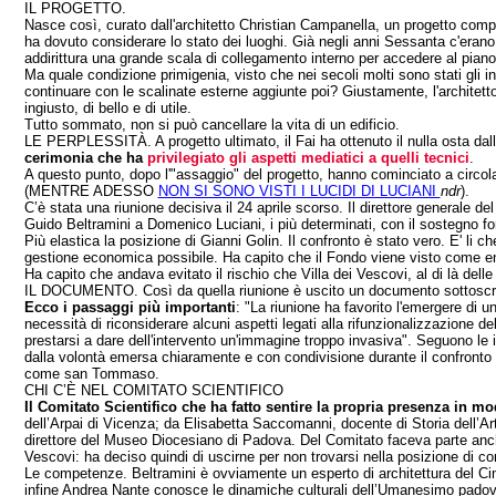
IL PROGETTO.
Nasce così, curato dall'architetto Christian Campanella, un progetto comple
ha dovuto considerare lo stato dei luoghi. Già negli anni Sessanta c'erano 
addirittura una grande scala di collegamento interno per accedere al piano 
Ma quale condizione primigenia, visto che nei secoli molti sono stati gli i
continuare con le scalinate esterne aggiunte poi? Giustamente, l'architetto
ingiusto, di bello e di utile.
Tutto sommato, non si può cancellare la vita di un edificio.
LE PERPLESSITÀ. A progetto ultimato, il Fai ha ottenuto il nulla osta dalla
cerimonia che ha
privilegiato gli aspetti mediatici a quelli tecnici
.
A questo punto, dopo l'"assaggio" del progetto, hanno cominciato a circol
(MENTRE ADESSO
NON SI SONO VISTI I LUCIDI DI LUCIANI
ndr
).
C’è stata una riunione decisiva il 24 aprile scorso. Il direttore generale de
Guido Beltramini a Domenico Luciani, i più determinati, con il sostegno 
Più elastica la posizione di Gianni Golin. Il confronto è stato vero. E' li c
gestione economica possibile. Ha capito che il Fondo viene visto come enti
Ha capito che andava evitato il rischio che Villa dei Vescovi, al di là de
IL DOCUMENTO. Così da quella riunione è uscito un documento sottoscritto
Ecco i passaggi più importanti
: "La riunione ha favorito l'emergere di u
necessità di riconsiderare alcuni aspetti legati alla rifunzionalizzazione d
prestarsi a dare dell'intervento un'immagine troppo invasiva". Seguono le in
dalla volontà emersa chiaramente e con condivisione durante il confronto c
come san Tommaso.
CHI C’È NEL COMITATO SCIENTIFICO
Il Comitato Scientifico che ha fatto sentire la propria presenza in 
dell’Arpai di Vicenza; da Elisabetta Saccomanni, docente di Storia dell’A
direttore del Museo Diocesiano di Padova. Del Comitato faceva parte anche l
Vescovi: ha deciso quindi di uscirne per non trovarsi nella posizione di con
Le competenze. Beltramini è ovviamente un esperto di architettura del Cinq
infine Andrea Nante conosce le dinamiche culturali dell’Umanesimo pado