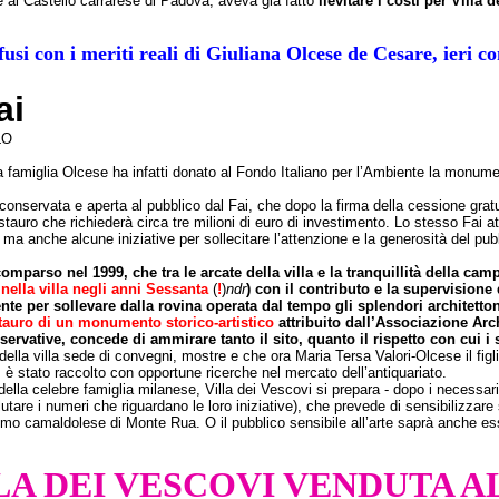
 al Castello carrarese di Padova, aveva già fatto
lievitare i costi per Villa
usi con i meriti reali di Giuliana Olcese de Cesare, ieri co
ai
LO
 La famiglia Olcese ha infatti donato al Fondo Italiano per l’Ambiente la monum
, conservata e aperta al pubblico dal Fai, che dopo la firma della cessione gratu
stauro che richiederà circa tre milioni di euro di investimento. Lo stesso Fai a
la, ma anche alcune iniziative per sollecitare l’attenzione e la generosità del p
omparso nel 1999, che tra le arcate della villa e la tranquillità della ca
nella villa negli anni Sessanta
(
!
)
ndr
) con il contributo e la supervisione d
te per sollevare dalla rovina operata dal tempo gli splendori architettoni
stauro di un monumento storico-artistico
attribuito dall’Associazione Arc
nservative, concede di ammirare tanto il sito, quanto il rispetto con cui i
ella villa sede di convegni, mostre e che ora Maria Tersa Valori-Olcese il figli
è stato raccolto con opportune ricerche nel mercato dell’antiquariato.
ella celebre famiglia milanese, Villa dei Vescovi si prepara - dopo i necessari 
tare i numeri che riguardano le loro iniziative), che prevede di sensibilizzare s
eremo camaldolese di Monte Rua. O il pubblico sensibile all’arte saprà anche ess
LA DEI VESCOVI VENDUTA AL