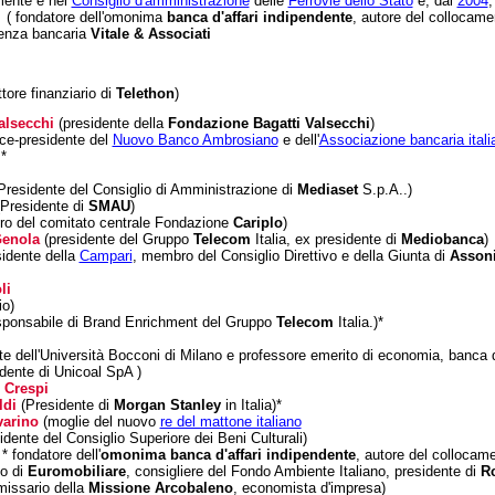
mente è nel
Consiglio d'amministrazione
delle
Ferrovie dello Stato
e, dal
2004
,
(
fondatore dell'omonima
banca d'affari indipendente
, autore del collocame
lenza bancaria
Vitale & Associati
ttore finanziario di
Telethon
)
alsecchi
(
presidente della
Fondazione Bagatti Valsecchi
)
ice-presidente del
Nuovo Banco Ambrosiano
e dell'
Associazione bancaria itali
*
Presidente del Consiglio di Amministrazione di
Mediaset
S.p.A..)
Presidente di
SMAU
)
o del comitato centrale Fondazione
Cariplo
)
Genola
(presidente del Gruppo
Telecom
Italia, ex presidente di
Mediobanca
)
idente della
Campari
, membro del Consiglio Direttivo e della Giunta di
Asson
li
io)
ponsabile di Brand Enrichment del Gruppo
Telecom
Italia.)*
te dell'Università Bocconi di Milano e professore emerito di economia,
banca d
dente di Unicoal SpA )
 Crespi
ldi
(Presidente di
Morgan Stanley
in Italia)*
varino
(moglie del nuovo
re del mattone italiano
dente del Consiglio Superiore dei Beni Culturali)
* fondatore dell'
omonima banca d'affari indipendente
, autore del collocame
to di
Euromobiliare
, consigliere del Fondo Ambiente Italiano, presidente di
R
issario della
Missione Arcobaleno
, economista d'impresa)