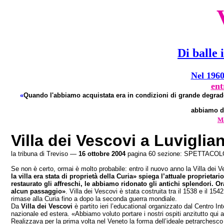
Di balle 
Nel 1960
ent
«
Quando l'abbiamo acquistata era in condizioni di grande degrado.
abbiamo de
Ma
Villa dei Vescovi a Luviglia
la tribuna di Treviso —
16 ottobre 2004
pagina 60 sezione: SPETTACOL
Se non è certo, ormai è molto probabile: entro il nuovo anno la Villa dei 
la villa era stata di proprietà della Curia» spiega l’attuale proprie
restaurato gli affreschi, le abbiamo ridonato gli antichi splendori. 
alcun passaggio»
. Villa dei Vescovi è stata costruita tra il 1538 e il 
rimase alla Curia fino a dopo la seconda guerra mondiale.
Da
Villa dei Vescovi
è partito ieri l’educational organizzato dal Centro I
nazionale ed estera. «Abbiamo voluto portare i nostri ospiti anzitutto qui a
Realizzava per la prima volta nel Veneto la forma dell’ideale petrarchesco 