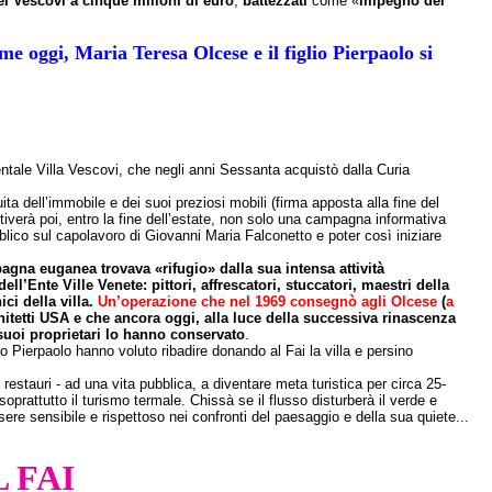
 dei Vescovi a cinque milioni di euro
,
battezzati
come «
impegno del
me oggi, Maria Teresa Olcese e il figlio Pierpaolo si
entale Villa Vescovi, che negli anni Sessanta acquistò dalla Curia
ita dell’immobile e dei suoi preziosi mobili (firma apposta alla fine del
ttiverà poi, entro la fine dell’estate, non solo una campagna informativa
ubblico sul capolavoro di Giovanni Maria Falconetto e poter così iniziare
mpagna euganea trovava «rifugio» dalla sua intensa attività
ell’Ente Ville Venete: pittori, affrescatori, stuccatori, maestri della
ci della villa.
Un’operazione che nel 1969 consegnò agli Olcese
(
a
hitetti USA e che ancora oggi, alla luce della successiva rinascenza
 suoi proprietari lo hanno conservato
.
o Pierpaolo hanno voluto ribadire donando al Fai la villa e persino
restauri - ad una vita pubblica, a diventare meta turistica per circa 25-
oprattutto il turismo termale. Chissà se il flusso disturberà il verde e
ere sensibile e rispettoso nei confronti del paesaggio e della sua quiete...
 FAI