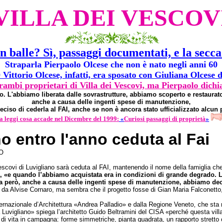
VILLA DEI VESCOV
in balle? Sì, passaggi documentati, e la secc
Straparla Pierpaolo Olcese che non è nato negli anni 60
 Vittorio Olcese, infatti, era sposato con Giuliana Olcese 
rambi proprietari di Villa dei Vescovi, ma Pierpaolo dichi
 L'abbiamo liberata dalle sovrastrutture, abbiamo scoperto e restaurato g
anche a causa delle ingenti spese di manutenzione,
ciso di cederla al FAI, anche se non è ancora stato ufficializzato alcun
 leggi cosa accade nel Dicembre del 1999:
«
Curiosi passaggi di proprietà
»
no entro l'anno ceduta al Fai
O
Vescovi di Luvigliano sarà ceduta al FAI, mantenendo il nome della famiglia ch
tario, «e quando l’abbiamo acquistata era in condizioni di grande degrado.
Ora però, anche a causa delle ingenti spese di manutenzione, abbiamo deci
1542 da Alvise Cornaro, ma sembra che il progetto fosse di Gian Maria Falcone
nternazionale d’Architettura «Andrea Palladio» e dalla Regione Veneto, che sta 
 Luvigliano» spiega l’architetto Guido Beltramini del CISA «perché questa villa 
di vita in campagna: forme simmetriche, pianta quadrata, un rapporto stretto c