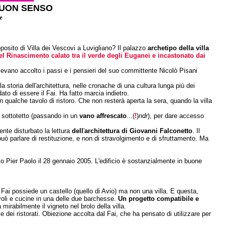
 BUON SENSO
e
posito di Villa dei Vescovi a Luvigliano? Il palazzo
archetipo della villa
l Rinascimento calato tra il verde degli Euganei e incastonato dai
vano accolto i passi e i pensieri del suo committente Nicolò Pisani
storia dell'architettura, nelle cronache di una cultura lunga più dei
ato di essere il Fai. Ha fatto marcia indietro.
n qualche tavolo di ristoro. Che non resterà aperta la sera, quando la villa
al sottotetto (passando in un
vano affrescato
...(
!
)
ndr
), per dare accesso
nte disturbato la lettura
dell
'
architettura di Giovanni Falconetto
. Il
 può parlare di restituzione, e non di stravolgimento e di sfruttamento. Ma
lio Pier Paolo il 28 gennaio 2005. L'edificio è sostanzialmente in buone
l Fai possiede un castello (quello di Avio) ma non una villa. E questa,
oli e cucine in una delle due barchesse.
Un progetto compatibile e
irabilmente il vigneto nel brolo della villa.
dei ristorati. Obiezione accolta dal Fai, che ha pensato di utilizzare per