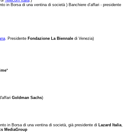
 di
Telecom Italia
.)
nto in Borsa di una ventina di società )
Banchiere d’affari -
presidente
ana
. Presidente
Fondazione La Biennale
di Venezia)
ime
*
'affari
Goldman Sachs
)
nto in Borsa di una ventina di società, già presidente di
Lazard Italia
,
cs MediaGroup