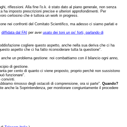
hi, riflessioni. Alla fine l'o.k. è stato dato al piano generale, non senza
a ha imposto prescrizioni precise e ulteriori approfondimenti. Per
oro certosino che è tuttora un work in progress.
ione nei confronti del Comitato Scientifico, ma adesso ci siamo parlati e
,
diffidata dal FAI
per aver
usato dei toni un po’ forti, parlando di
 soddisfazione cogliere questo aspetto, anche nella sua deriva che ci ha
sto aspetto che ci ha fatto riconsiderare tutta la questione".
e anche un problema gestione: noi combattiamo con il bilancio ogni anno,
cipio di gestione.
ovanta per cento di quanto ci viene proposto, proprio perchè non sussistono
può funzionare".
 convinti.
. Abbiamo rimosso degli ostacoli di comprensione, ora si parte".
Quando?
esente anche la Soprintendenza, per monitorare congiuntamente il procedere