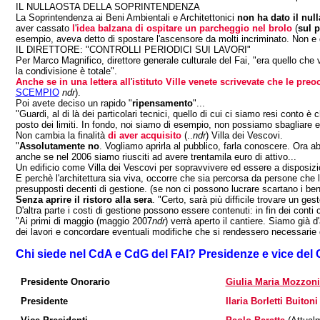
IL NULLAOSTA DELLA SOPRINTENDENZA
La Soprintendenza ai Beni Ambientali e Architettonici
non ha dato il null
aver cassato
l
'
idea balzana di ospitare un parcheggio nel brolo
(
sul 
esempio, aveva detto di spostare l'ascensore da molti incriminato. Non e 
IL DIRETTORE: "CONTROLLI PERIODICI SUI LAVORI"
Per Marco Magnifico, direttore generale culturale del Fai, "era quello che
la condivisione è totale".
Anche se in una lettera all
'
istituto Ville venete scrivevate che le preo
SCEMPIO
ndr
).
Poi avete deciso un rapido "
ripensamento
"...
"Guardi, al di là dei particolari tecnici, quello di cui ci siamo resi conto
posto dei limiti. In fondo, noi siamo di esempio, non possiamo sbagliare
Non cambia la finalità
di aver acquisito
(..
ndr
) Villa dei Vescovi.
"
Assolutamente no
. Vogliamo aprirla al pubblico, farla conoscere. Ora
anche se nel 2006 siamo riusciti ad avere trentamila euro di attivo...
Un edificio come Villa dei Vescovi per sopravvivere ed essere a disposizio
E perchè l'architettura sia viva, occorre che sia percorsa da persone che l
presupposti decenti di gestione. (se non ci possono lucrare scartano i beni,
Senza aprire il ristoro alla sera
. "Certo, sarà più difficile trovare un ge
D'altra parte i costi di gestione possono essere contenuti: in fin dei cont
"Ai primi di maggio (maggio 2007
ndr
) verrà aperto il cantiere. Siamo già 
dei lavori e concordare eventuali modifiche che si rendessero necessarie da
Chi siede nel CdA e CdG del FAI? Presidenze e vice del
Presidente Onorario
Giulia Maria Mozzoni
Presidente
Ilaria Borletti Buitoni