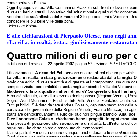
come scriveva Plinio».
Oggi il gruppo visiterà Villa Contarini di Piazzola sul Brenta, dove nel pom
di questi beni culturali. L’obiettivo dell’educational è quello di far conosc
Veneta» che sarà allestita dal 5 marzo al 3 luglio prossimi a Vicenza. Una 
conoscere le più belle ville della zona.
-
Eleonora Bujatti
E alle dichiarazioni di Pierpaolo Olcese, nato negli ann
«La villa, in realtà, è stata giudiziosamente restaurata 
Quattro milioni di euro per
la tribuna di Treviso —
22 aprile 2007
pagina 52 sezione: SPETTACOLO
I finanziamenti.
A detta del Fai
, servono quattro milioni di euro per «risi
La villa, in realtà, è stata giudiziosamente restaurata dalla famiglia 
ovvio che edifici di questa entità e di questa età comportano una cura costa
semplice visita, percorribilità e sosta negli ambienti di Villa dei Vescovi 
Ma davvero fino a quattro milioni di euro? Su questa cifra il Fai ha g
E ha già ottenuto, oltre all’intervento degli sponsor (Regione Veneto,
Segrè, World Monuments Fund, Istituto Ville Venete, Fiordaliso Centro Com
Tutti pubblici. S’è dato da fare Andrea Colasio, deputato padovano della Mar
portavoce del governatore della Regione Veneto, Franco Miracco, ha agito 
stanziare centocinquantamila euro del suo non pingue bilancio.
Alla luce
Dice l’onorevole Colasio: «Vedremo bene i progetti. In ogni caso siam
Una presa di posizione che suona come un altolà
. E all’interno del c
sopruso»
, ha detto chiaro e tondo uno dei componenti.
D’altra parte il Fai cerca denaro ovunque: anche durante le sue «Giornate» 