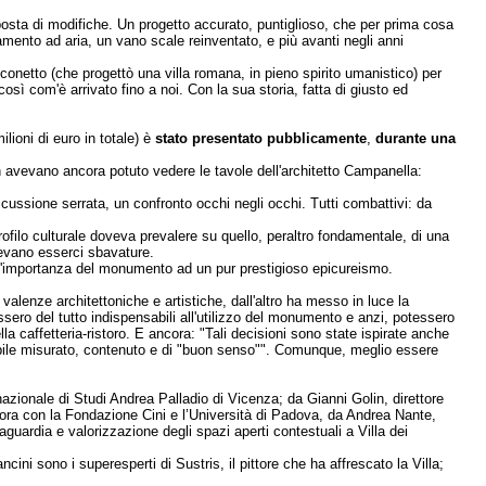
oposta di modifiche. Un progetto accurato, puntiglioso, che per prima cosa
amento ad aria, un vano scale reinventato, e più avanti negli anni
lconetto (che progettò una villa romana, in pieno spirito umanistico) per
sì com'è arrivato fino a noi. Con la sua storia, fatta di giusto ed
lioni di euro in totale) è
stato presentato pubblicamente
,
durante una
 avevano ancora potuto vedere le tavole dell'architetto Campanella:
iscussione serrata, un confronto occhi negli occhi. Tutti combattivi: da
profilo culturale doveva prevalere su quello, peraltro fondamentale, di una
tevano esserci sbavature.
 e l'importanza del monumento ad un pur prestigioso epicureismo.
 valenze architettoniche e artistiche, dall'altro ha messo in luce la
ssero del tutto indispensabili all'utilizzo del monumento e anzi, potessero
a caffetteria-ristoro. E ancora: "Tali decisioni sono state ispirate anche
ssibile misurato, contenuto e di "buon senso"". Comunque, meglio essere
rnazionale di Studi Andrea Palladio di Vicenza; da Gianni Golin, direttore
vora con la Fondazione Cini e l’Università di Padova, da Andrea Nante,
guardia e valorizzazione degli spazi aperti contestuali a Villa dei
i sono i superesperti di Sustris, il pittore che ha affrescato la Villa;