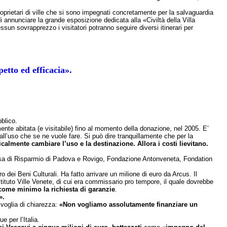
proprietari di ville che si sono impegnati concretamente per la salvaguardia
di annunciare la grande esposizione dedicata alla «Civiltà della Villa
sun sovrapprezzo i visitatori potranno seguire diversi itinerari per
petto ed efficacia».
blico.
nte abitata (e visitabile) fino al momento della donazione, nel 2005. E’
dall’uso che se ne vuole fare. Si può dire tranquillamente che per la
calmente cambiare l’uso e la destinazione. Allora i costi lievitano.
ssa di Risparmio di Padova e Rovigo, Fondazione Antonveneta, Fondation
o dei Beni Culturali. Ha fatto arrivare un milione di euro da Arcus. Il
ituto Ville Venete, di cui era commissario pro tempore, il quale dovrebbe
 come minimo la richiesta di garanzie
.
».
a voglia di chiarezza:
«Non vogliamo assolutamente finanziare un
 per l’Italia.