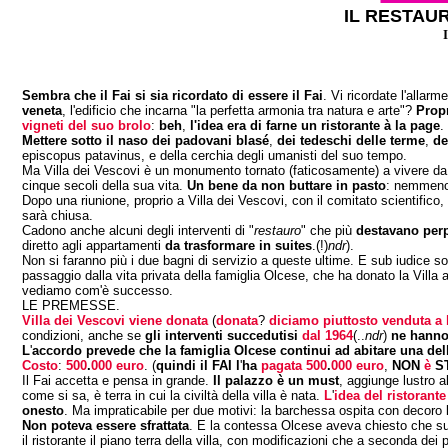
IL RESTAUR
Sembra che il Fai si sia ricordato di essere il Fai
. Vi ricordate l'allar
veneta
, l'edificio che incarna "la perfetta armonia tra natura e arte"?
Propr
vigneti del suo brolo
:
beh
,
l'idea era di farne un ristorante à la page
.
Mettere sotto il naso dei padovani blasé
,
dei tedeschi delle terme
,
de
episcopus patavinus, e della cerchia degli umanisti del suo tempo.
Ma Villa dei Vescovi è un monumento tornato (faticosamente) a vivere da una
cinque secoli della sua vita.
Un bene da non buttare in pasto
: nemmeno s
Dopo una riunione, proprio a Villa dei Vescovi, con il comitato scientifico,
sarà chiusa.
Cadono anche alcuni degli interventi di "
restauro
" che più
destavano perp
diretto agli appartamenti
da trasformare in suites
.(!)
ndr
).
Non si faranno più i due bagni di servizio a queste ultime. E sub iudice s
passaggio dalla vita privata della famiglia Olcese, che ha donato la Villa a
vediamo com'è successo.
LE PREMESSE.
Villa dei Vescovi viene donata
(
donata
?
diciamo piuttosto venduta a
condizioni, anche se
gli interventi succedutisi
dal 1964
(..
ndr
)
ne hanno
L
'
accordo prevede che la famiglia Olcese continui ad abitare una dell
Costo
:
500
.
000 euro
. (
quindi il FAI l
'
ha
pagata 500
.
000 euro
,
NON
è
ST
Il Fai accetta e pensa in grande.
Il palazzo è un must
, aggiunge lustro a
come si sa, è terra in cui la civiltà della villa è nata.
L
'
idea del ristorant
onesto
. Ma impraticabile per due motivi: la barchessa ospita con decoro l'
Non poteva essere sfrattata
. E la contessa Olcese aveva chiesto che sul 
il ristorante il piano terra della villa, con modificazioni che a seconda dei