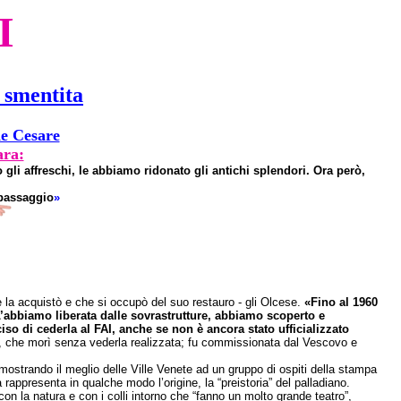
I
a smentita
de Cesare
ara:
li affreschi, le abbiamo ridonato gli antichi splendori. Ora però,
 passaggio
»
e la acquistò e che si occupò del suo restauro - gli Olcese.
«Fino al 1960
 L’abbiamo liberata dalle sovrastrutture, abbiamo scoperto e
so di cederla al FAI, anche se non è ancora stato ufficializzato
tto, che morì senza vederla realizzata; fu commissionata dal Vescovo e
mostrando il meglio delle Ville Venete ad un gruppo di ospiti della stampa
rappresenta in qualche modo l’origine, la “preistoria” del palladiano.
on la natura e con i colli intorno che “fanno un molto grande teatro”,