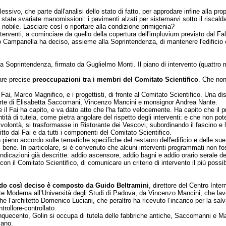
ssivo, che parte dall'analisi dello stato di fatto, per approdare infine alla pr
state svariate manomissioni: i pavimenti alzati per sistemarvi sotto il riscald
nobile. Lasciare così o riportare alla condizione primigenia?
nterventi, a cominciare da quello della copertura dell'impluvium previsto dal Fa
 Campanella ha deciso, assieme alla Soprintendenza, di mantenere l'edificio co
 Soprintendenza, firmato da Guglielmo Monti. Il piano di intervento (quattro mi
are precise
preoccupazioni tra i membri del Comitato Scientifico
. Che non
l Fai, Marco Magnifico, e i progettisti, di fronte al Comitato Scientifico. Una d
forte di Elisabetta Saccomani, Vincenzo Mancini e monsignor Andrea Nante.
he il Fai ha capito, e va dato atto che l'ha fatto velocemente. Ha capito che il 
tà di tutela, come pietra angolare del rispetto degli interventi: e che non po
lle volontà, si trasformasse in Ristorante dei Vescovi, subordinando il fascino
 dal Fai e da tutti i componenti del Comitato Scientifico.
n pieno accordo sulle tematiche specifiche del restauro dell'edificio e delle sue
el bene. In particolare, si è convenuto che alcuni interventi programmati non fo
dicazioni già descritte: addio ascensore, addio bagni e addio orario serale dell
on il Comitato Scientifico, di comunicare un criterio di intervento il più po
modo così deciso è composto da Guido Beltramini
, direttore del Centro Inte
rte Moderna all’Università degli Studi di Padova, da Vincenzo Mancini, che la
’architetto Domenico Luciani, che peraltro ha ricevuto l’incarico per la salva
trollore-controllato.
uecento, Golin si occupa di tutela delle fabbriche antiche, Saccomanni e Mancin
vano.