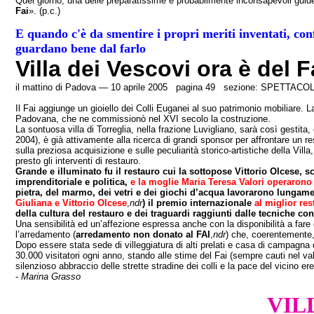
Quel giorno, una delle preparatissime e probabilmente inconsapevoli guide
Fai
». (p.c.)
E quando c'è da smentire i propri meriti inventati, conf
guardano bene dal farlo
Villa dei Vescovi ora è del F
il mattino di Padova — 10 aprile 2005 pagina 49 sezione: SPETTACO
Il Fai aggiunge un gioiello dei Colli Euganei al suo patrimonio mobiliare.
Padovana, che ne commissionò nel XVI secolo la costruzione.
La sontuosa villa di Torreglia, nella frazione Luvigliano, sarà così gestita
2004), è già attivamente alla ricerca di grandi sponsor per affrontare un re
sulla preziosa acquisizione e sulle peculiarità storico-artistiche della Vil
presto gli interventi di restauro.
Grande e illuminato fu il restauro cui la sottopose Vittorio Olcese, sc
imprenditoriale e politica,
e la moglie Maria Teresa Valori operarono 
pietra, del marmo, dei vetri e dei giochi d’acqua lavorarono lungamen
Giuliana e Vittorio Olcese
,
ndr
) il premio internazionale
al miglior re
della cultura del restauro e dei traguardi raggiunti dalle tecniche co
Una sensibilità ed un’affezione espressa anche con la disponibilità a fare d
l’arredamento (
arredamento non donato al FAI
,
ndr
) che, coerentemente, 
Dopo essere stata sede di villeggiatura di alti prelati e casa di campagna d
30.000 visitatori ogni anno, stando alle stime del Fai (sempre cauti nel valu
silenzioso abbraccio delle strette stradine dei colli e la pace del vicino 
-
Marina Grasso
VIL