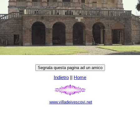
Indietro
||
Home
www.villadeivescovi.net