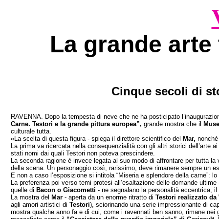
La grande arte 
Cinque secoli di sto
RAVENNA. Dopo la tempesta di neve che ne ha posticipato l’inaugurazione d
Carne. Testori e la grande pittura europea”,
grande mostra che il
Museo
culturale tutta.
«
La scelta di questa figura - spiega il direttore scientifico del
Mar,
nonché 
La prima va ricercata nella consequenzialità con gli altri storici dell’arte ai 
stati nomi dai quali Testori non poteva prescindere.
La seconda ragione è invece legata al suo modo di affrontare per tutta la
della scena. Un personaggio così, rarissimo, deve rimanere sempre un es
E non a caso l’esposizione si intitola “Miseria e splendore della carne”: lo 
La preferenza poi verso temi protesi all’esaltazione delle domande ultime
quelle di
Bacon o Giacometti
- ne segnalano la personalità eccentrica, il 
La mostra del
Mar
- aperta da un enorme ritratto di
Testori realizzato da 
agli amori artistici di
Testori
), sciorinando una serie impressionante di cap
mostra qualche anno fa e di cui, come i ravennati ben sanno, rimane nei g