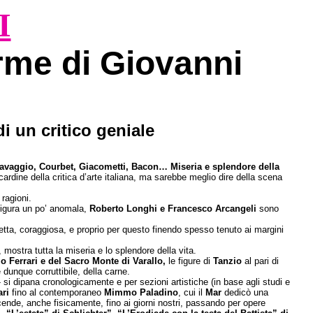
I
orme di Giovanni
di un critico geniale
avaggio, Courbet, Giacometti, Bacon… Miseria e splendore della
ardine della critica d’arte italiana, ma sarebbe meglio dire della scena
ragioni.
figura un po’ anomala,
Roberto Longhi e Francesco Arcangeli
sono
etta, coraggiosa, e proprio per questo finendo spesso tenuto ai margini
 mostra tutta la miseria e lo splendore della vita.
io Ferrari e del Sacro Monte di Varallo,
le figure di
Tanzio
al pari di
 dunque corruttibile, della carne.
 - si dipana cronologicamente e per sezioni artistiche (in base agli studi e
ari
fino al contemporaneo
Mimmo Paladino
, cui il
Mar
dedicò una
ende, anche fisicamente, fino ai giorni nostri, passando per opere