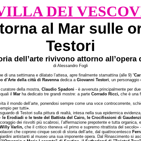
VILLA DEI VESCOV
torna al Mar sulle 
Testori
ria dell’arte rivivono attorno all’opera 
di Alessandro Fogli
i una settimana e dilatato l’attesa, apre finalmente stamattina (alle 9) “
Car
 d’Arte della città di Ravenna
dedica a
Giovanni Testori
, un personaggio c
curatore della mostra,
Claudio Spadoni
- è avvenuta principalmente per due 
quali il
Mar
ha dedicato tre grandi mostre: a parte
Corrado Ricci,
che è una 
 vita il mondo dell’arte, ponendosi sempre come una voce controcorrente, schi
empio per tutti
»
.
sguardo di Testori sulla pittura di realtà, intesa nella sua epidermica evidenza,
 -
le Erodiadi o le teste del Battista del Cairo, le Crocifissioni di Gaudenz
coraggio dei risvolti più scabrosi, l’affermazione prepotente e tutta organica, e
Willy Varlin,
che il critico riteneva «il primo e supremo ritrattista del secolo»
olavori che coprono cinque secoli di storia dell’arte, dal quattrocentesco
Ferr
iardini antistanti al museo una sua imponente opera. Dal Rinascimento si asc