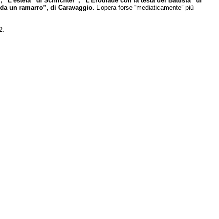
“L’esteta” di Schlichter”, “L’Erodiade con la testa del Battista” di
da un ramarro”, di Caravaggio.
L’opera forse “mediaticamente” più
2.