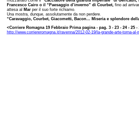
mozzafiato come il
“Cacciatore della guardia imperiale” di Gericault, 
Francesco Cairo o il “Paesaggio d’inverno” di Courbet,
fino ad arriva
attesa al
Mar
per il suo forte richiamo.
Una mostra, dunque, assolutamente da non perdere.
“Caravaggio, Courbet, Giacometti, Bacon… Miseria e splendore della 
<Corriere Romagna 19 Febbraio Prima pagina - pag. 3 - 23 - 24 - 25 -
http://www.corriereromagna.it/ravenna/2012-02-19/la-grande-arte-torna-al-ma