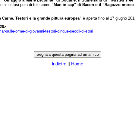
l’“Omaggio a Marie Lecomte” di Soutine, il Sutherland di "Twisted Tree”, 
re all’estasi pura di tele come
“Man in cap” di Bacon o il “Ragazzo morso 
Carne. Testori e la grande pittura europea”
è aperta fino al 17 giugno 201
 26>
r-sulle-orme-di-giovanni-testori-cinque-secoli-di-stori
Indietro
||
Home